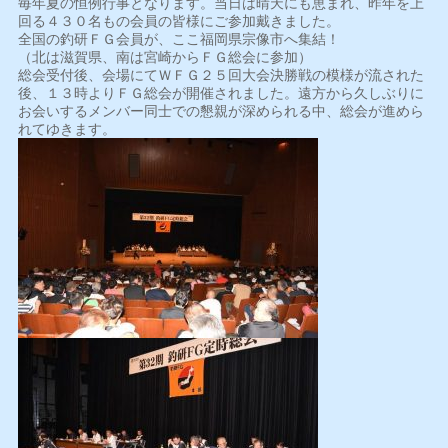
毎年夏の恒例行事となります。当日は晴天にも恵まれ、昨年を上
回る４３０名もの会員の皆様にご参加戴きました。
全国の釣研ＦＧ会員が、ここ福岡県宗像市へ集結！
（北は滋賀県、南は宮崎からＦＧ総会に参加）
総会受付後、会場にてＷＦＧ２５回大会決勝戦の模様が流された
後、１３時よりＦＧ総会が開催されました。遠方から久しぶりに
お会いするメンバー同士での懇親が深められる中、総会が進めら
れてゆきます。