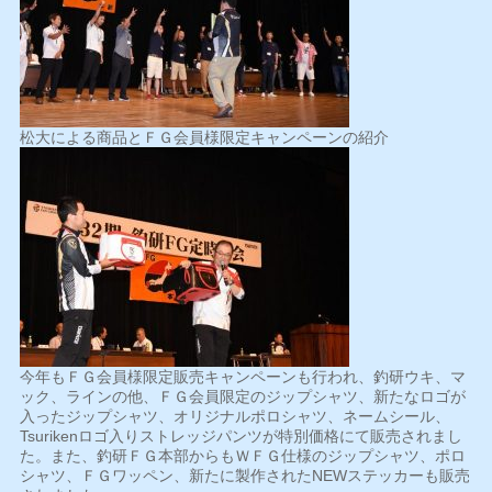
松大による商品とＦＧ会員様限定キャンペーンの紹介
今年もＦＧ会員様限定販売キャンペーンも行われ、釣研ウキ、マ
ック、ラインの他、ＦＧ会員限定のジップシャツ、新たなロゴが
入ったジップシャツ、オリジナルポロシャツ、ネームシール、
Tsurikenロゴ入りストレッジパンツが特別価格にて販売されまし
た。また、釣研ＦＧ本部からもＷＦＧ仕様のジップシャツ、ポロ
シャツ、ＦＧワッペン、新たに製作されたNEWステッカーも販売