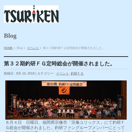
Blog
HOME
»
Blog »
イベント
»
第３２期釣研ＦＧ定時総会が開催されました。
第３２期釣研ＦＧ定時総会が開催されました。
投稿日 : 8月 10, 2019 | カテゴリー :
イベント
,
釣研ＦＧ
８月４日 日曜日、福岡県宗像市「宗像ユリックス」にて釣研Ｆ
Ｇ総会が開催されました。釣研ファングループメンバーにとって