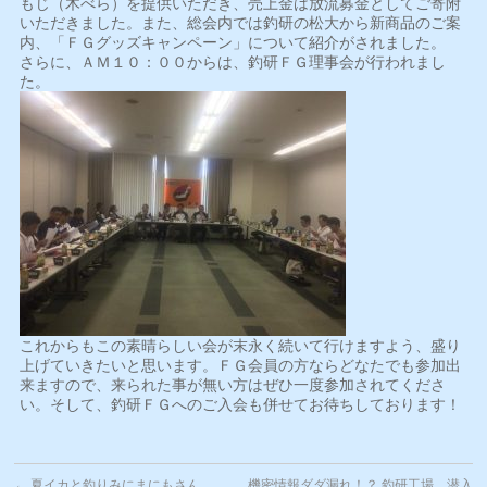
もじ（木べら）を提供いただき、売上金は放流募金としてご寄附
いただきました。また、総会内では釣研の松大から新商品のご案
内、「ＦＧグッズキャンペーン」について紹介がされました。
さらに、ＡＭ１０：００からは、釣研ＦＧ理事会が行われまし
た。
これからもこの素晴らしい会が末永く続いて行けますよう、盛り
上げていきたいと思います。ＦＧ会員の方ならどなたでも参加出
来ますので、来られた事が無い方はぜひ一度参加されてくださ
い。そして、釣研ＦＧへのご入会も併せてお待ちしております！
←
夏イカと釣りみにまにもさん
機密情報ダダ漏れ！？ 釣研工場、潜入