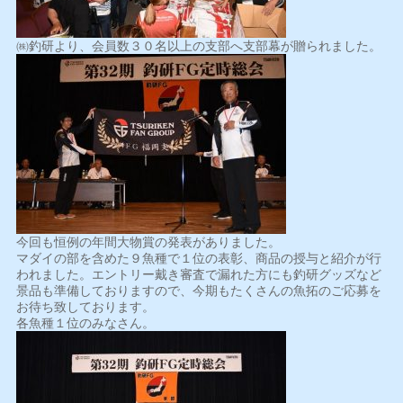
㈱釣研より、会員数３０名以上の支部へ支部幕が贈られました。
今回も恒例の年間大物賞の発表がありました。
マダイの部を含めた９魚種で１位の表彰、商品の授与と紹介が行
われました。エントリー戴き審査で漏れた方にも釣研グッズなど
景品も準備しておりますので、今期もたくさんの魚拓のご応募を
お待ち致しております。
各魚種１位のみなさん。