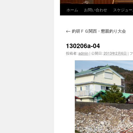
ホーム
お問い合わせ
スケジュー
コ
ン
←
釣研ＦＧ関西・懇親釣り大会
テ
130206a-04
ン
投稿者:
admin
|
公開日:
2013年2月6日
|
フ
ツ
へ
ス
キ
ッ
プ