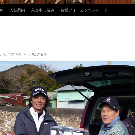
ル
入会案内
入会申し込み
各種フォームダウンロード
ルサイズ:
840 × 630
ピクセル