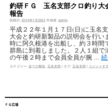
Ｇ
釣研ＦＧ 玉名支部クロ釣り大
会
玉
は
報告
名
支
投稿日:
2010年1月29日
作成者:
admin
部
講
平成２２年１月１７日(日)に玉名
習
大会と釣研新製品の説明会を行い
会
＆
時に阿久根港を出船し、約３時間
釣
群島に到着しました。２人１組で
り
大
の午後２時まで会員全員が腕 …
続
会
報
カテゴリー:
全ての報告
,
玉名支部
|
タグ:
玉名支部
|
コメントす
告
は
ＦＧ広場