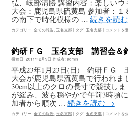
弘、岐部清勝 講習内容：楽しいウ
大会：鹿児島県硫黄島 参加者：１
の南下で時化模様の …
続きを読
カテゴリー:
全ての報告
,
玉名支部
|
タグ:
玉名支部
|
釣
コメントを
研
FG
玉
釣研ＦＧ 玉名支部 講習会＆
名
支
投稿日:
2011年2月9日
作成者:
admin
部
平成23年1月23日(日) 釣研ＦＧ
ウ
キ
大会が鹿児島県流黄島で行われまし
釣
30cm以上のクロの長寸で競技し
り
講
が緩み、波も穏やかで午前3時頃に
習
加者から順次 …
続きを読む
→
会
＆
カテゴリー:
全ての報告
,
玉名支部
|
タグ:
玉名支部
|
釣
コメントを
釣
研
り
Ｆ
大