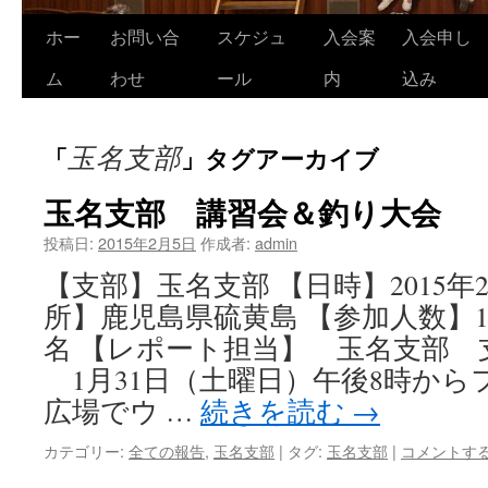
ホー
お問い合
スケジュ
入会案
入会申し
コ
ム
わせ
ール
内
込み
ン
テ
玉名支部
「
」タグアーカイブ
ン
玉名支部 講習会＆釣り大会
ツ
投稿日:
2015年2月5日
作成者:
admin
へ
【支部】玉名支部 【日時】2015年
ス
所】鹿児島県硫黄島 【参加人数】
キ
名 【レポート担当】 玉名支部 
ッ
1月31日（土曜日）午後8時から
広場でウ …
続きを読む
→
プ
カテゴリー:
全ての報告
,
玉名支部
|
タグ:
玉名支部
|
コメントす