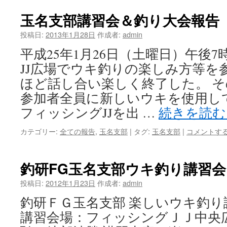
玉名支部講習会＆釣り大会報告
投稿日:
2013年1月28日
作成者:
admin
平成25年1月26日（土曜日）午後
JJ広場でウキ釣りの楽しみ方等を
ほど話し合い楽しく終了した。 
参加者全員に新しいウキを使用し
フィッシングJJを出 …
続きを読
カテゴリー:
全ての報告
,
玉名支部
|
タグ:
玉名支部
|
コメントす
釣研FG玉名支部ウキ釣り講習
投稿日:
2012年1月23日
作成者:
admin
釣研ＦＧ玉名支部 楽しいウキ釣り
講習会場：フィッシングＪＪ中央広