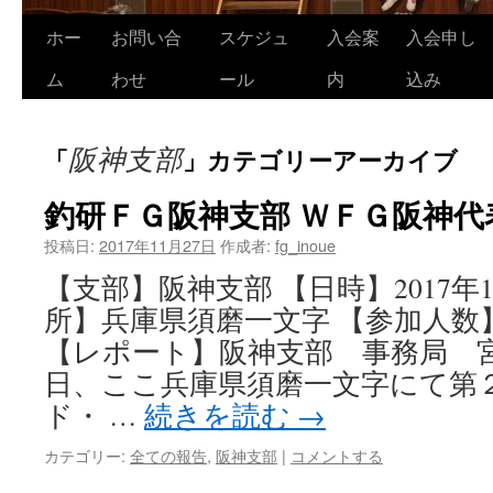
ホー
お問い合
スケジュ
入会案
入会申し
コ
ム
わせ
ール
内
込み
ン
テ
阪神支部
「
」カテゴリーアーカイブ
ン
釣研ＦＧ阪神支部 ＷＦＧ阪神代
ツ
投稿日:
2017年11月27日
作成者:
fg_inoue
へ
【支部】阪神支部 【日時】2017年1
ス
所】兵庫県須磨一文字 【参加人数
キ
【レポート】阪神支部 事務局 宮崎
ッ
日、ここ兵庫県須磨一文字にて第２
ド・ …
続きを読む
→
プ
カテゴリー:
全ての報告
,
阪神支部
|
コメントする