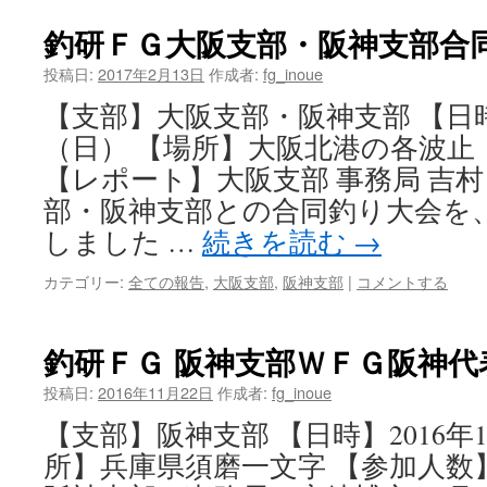
釣研ＦＧ大阪支部・阪神支部合
投稿日:
2017年2月13日
作成者:
fg_inoue
【支部】大阪支部・阪神支部 【日時】
（日） 【場所】大阪北港の各波止 
【レポート】大阪支部 事務局 吉村
部・阪神支部との合同釣り大会を
しました …
続きを読む
→
カテゴリー:
全ての報告
,
大阪支部
,
阪神支部
|
コメントする
釣研ＦＧ 阪神支部ＷＦＧ阪神代
投稿日:
2016年11月22日
作成者:
fg_inoue
【支部】阪神支部 【日時】2016年1
所】兵庫県須磨一文字 【参加人数】