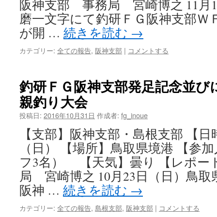
阪神支部 事務局 宮崎博之 11月
磨一文字にて釣研ＦＧ阪神支部Ｗ
が開 …
続きを読む
→
カテゴリー:
全ての報告
,
阪神支部
|
コメントする
釣研ＦＧ阪神支部発足記念並び
親釣り大会
投稿日:
2016年10月31日
作成者:
fg_inoue
【支部】阪神支部・島根支部 【日時】
（日） 【場所】鳥取県境港 【参加
フ3名） 【天気】曇り 【レポー
局 宮崎博之 10月23日（日）鳥
阪神 …
続きを読む
→
カテゴリー:
全ての報告
,
島根支部
,
阪神支部
|
コメントする