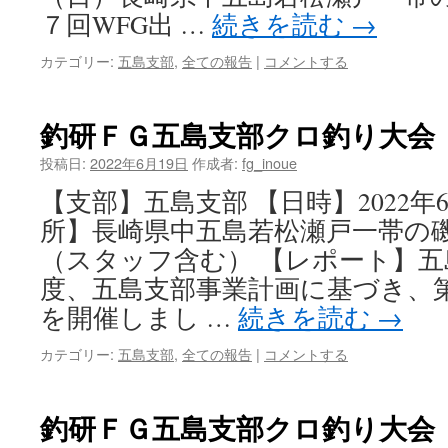
７回WFG出 …
続きを読む
→
カテゴリー:
五島支部
,
全ての報告
|
コメントする
釣研ＦＧ五島支部クロ釣り大会
投稿日:
2022年6月19日
作成者:
fg_inoue
【支部】五島支部 【日時】2022年
所】長崎県中五島若松瀬戸一帯の磯
（スタッフ含む） 【レポート】五
度、五島支部事業計画に基づき、
を開催しまし …
続きを読む
→
カテゴリー:
五島支部
,
全ての報告
|
コメントする
釣研ＦＧ五島支部クロ釣り大会