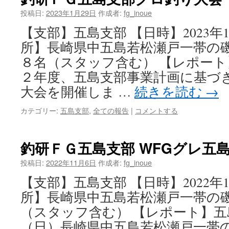
投稿日:
2023年1月29日
作成者:
fg_inoue
【支部】五島支部 【日時】2023年
所】長崎県中五島若松瀬戸一帯の磯
８名（スタッフ含む） 【レポート
２年度、五島支部事業計画に基づ
大会を開催しま …
続きを読む
→
カテゴリー:
五島支部
,
全ての報告
|
コメントする
釣研ＦＧ五島支部 WFGグレ五
投稿日:
2022年11月6日
作成者:
fg_inoue
【支部】五島支部 【日時】2022年11
所】長崎県中五島若松瀬戸一帯の磯
（スタッフ含む） 【レポート】五
（日）長崎県中五島若松瀬戸一帯