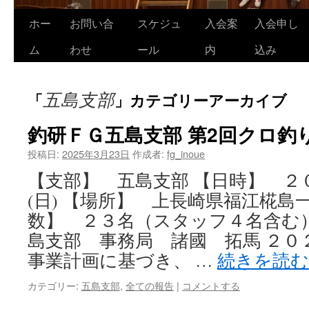
ホー
お問い合
スケジュ
入会案
入会申し
コ
ム
わせ
ール
内
込み
ン
テ
五島支部
「
」カテゴリーアーカイブ
ン
釣研ＦＧ五島支部 第2回クロ釣
ツ
投稿日:
2025年3月23日
作成者:
fg_inoue
へ
【支部】 五島支部 【日時】 ２
ス
(日) 【場所】 上長崎県福江椛島
キ
数】 ２３名（スタッフ４名含む
ッ
島支部 事務局 諸國 拓馬 ２０
事業計画に基づき、 …
続きを読
プ
カテゴリー:
五島支部
,
全ての報告
|
コメントする