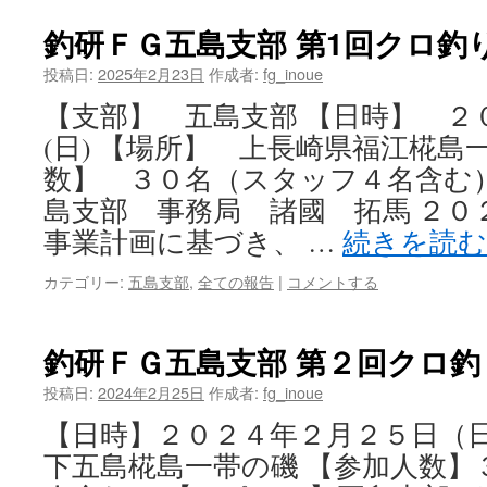
釣研ＦＧ五島支部 第1回クロ釣
投稿日:
2025年2月23日
作成者:
fg_inoue
【支部】 五島支部 【日時】 ２
(日) 【場所】 上長崎県福江椛島
数】 ３０名（スタッフ４名含む
島支部 事務局 諸國 拓馬 ２０
事業計画に基づき、 …
続きを読
カテゴリー:
五島支部
,
全ての報告
|
コメントする
釣研ＦＧ五島支部 第２回クロ釣
投稿日:
2024年2月25日
作成者:
fg_inoue
【日時】２０２４年２月２５日（日
下五島椛島一帯の磯 【参加人数】