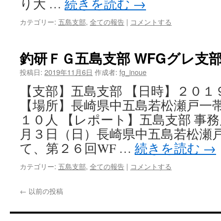
り大 …
続きを読む
→
カテゴリー:
五島支部
,
全ての報告
|
コメントする
釣研ＦＧ五島支部 WFGグレ支
投稿日:
2019年11月6日
作成者:
fg_inoue
【支部】五島支部 【日時】２０１９
【場所】長崎県中五島若松瀬戸一帯
１０人 【レポート】五島支部 事務
月３日（日）長崎県中五島若松瀬
て、第２６回WF …
続きを読む
→
カテゴリー:
五島支部
,
全ての報告
|
コメントする
←
以前の投稿