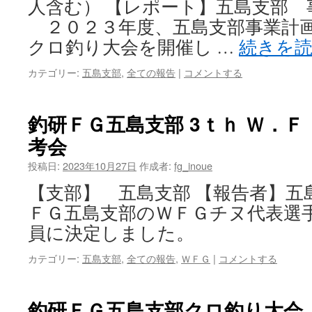
人含む） 【レポート】五島支部 
２０２３年度、五島支部事業計
クロ釣り大会を開催し …
続きを
カテゴリー:
五島支部
,
全ての報告
|
コメントする
釣研ＦＧ五島支部 3ｔｈ Ｗ．
考会
投稿日:
2023年10月27日
作成者:
fg_inoue
【支部】 五島支部 【報告者】五島
ＦＧ五島支部のＷＦＧチヌ代表選手
員に決定しました。
カテゴリー:
五島支部
,
全ての報告
,
ＷＦＧ
|
コメントする
釣研ＦＧ五島支部クロ釣り大会