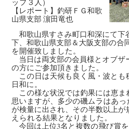
ッフ３人）
【レポート】釣研ＦＧ和歌
山県支部 濵田竜也
和歌山県すさみ町口和深にて下
下、和歌山県支部＆大阪支部の合
を開催致しました。
当日は両支部の会員様とオブザー
の方にご参加頂きました。
この日は天候も良く風・波とも
日和に。
この様な状況では釣果には恵ま
思いますが、多少の磯ムラはあっ
が検量に出され、その半数以上が
えられる結果となりました。
今回は上位3名と複数の飛び賞を