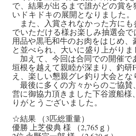
で、結果が出るまで誰がどの賞を
いドキドキの展開となりました。
また、入賞されなかった方にも
でいただける様お楽しみ抽選会で
用品や黒毛和牛のお肉をはじめ、
と並べられ、大いに盛り上がりま
加えて、今回は合同での開催で
垣根を越えて親睦が深まり、釣研
え、楽しい懇親グレ釣り大会とな
最後に多くの方々からのご協賛
営に御協力頂きました下谷渡船様
りがとうございました。
☆結果 （3匹総重量）
優勝 上芝俊典 様 （2,765ｇ）