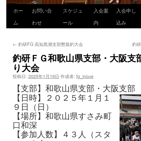
ホー
お問い合
スケジュ
入会案
入会申し
コ
ム
わせ
ール
内
込み
ン
テ
←
釣研FG 高知黒潮支部懇親釣大会
釣研
ン
釣研ＦＧ和歌山県支部・大阪支
ツ
り大会
へ
投稿日:
2025年1月19日
作成者:
fg_inoue
ス
【支部】和歌山県支部・大阪支部
キ
【日時】２０２５年１月１
９日（日）
ッ
【場所】和歌山県すさみ町
プ
口和深
【参加人数】４３人（スタ