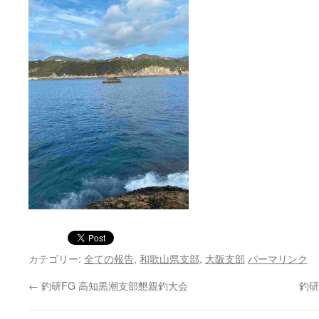
カテゴリー:
全ての報告
,
和歌山県支部
,
大阪支部
パーマリンク
←
釣研FG 高知黒潮支部懇親釣大会
釣研