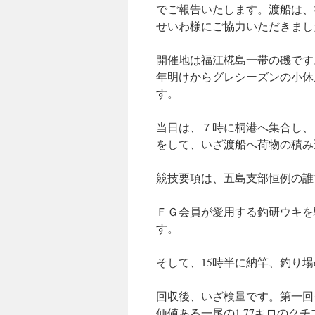
でご報告いたします。渡船は、
せいわ様にご協力いただきまし
開催地は福江椛島一帯の磯です
年明けからグレシーズンの小休
す。
当日は、７時に桐港へ集合し、
をして、いざ渡船へ荷物の積み
競技要項は、五島支部恒例の誰
ＦＧ会員が愛用する釣研ウキを
す。
そして、15時半に納竿、釣り
回収後、いざ検量です。第一回
価値ある一尾の1.77キロの