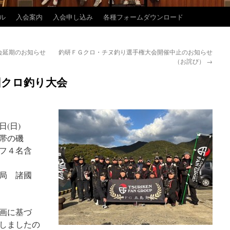
ル
入会案内
入会申し込み
各種フォームダウンロード
会延期のお知らせ
釣研ＦＧクロ・チヌ釣り選手権大会開催中止のお知らせ
（お詫び）
→
回クロ釣り大会
(日)
帯の磯
フ４名含
務局 諸國
画に基づ
しましたの