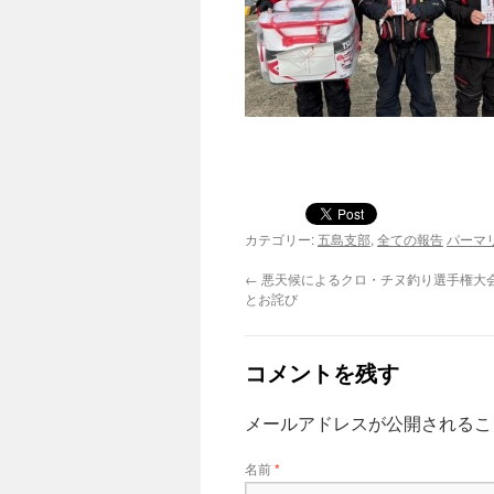
カテゴリー:
五島支部
,
全ての報告
パーマ
←
悪天候によるクロ・チヌ釣り選手権大
とお詫び
コメントを残す
メールアドレスが公開されるこ
名前
*