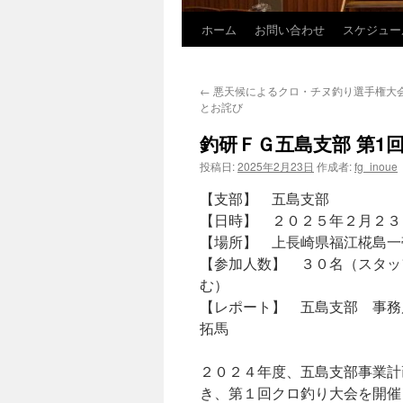
ホーム
お問い合わせ
スケジュー
コ
ン
←
悪天候によるクロ・チヌ釣り選手権大
テ
とお詫び
ン
釣研ＦＧ五島支部 第1
投稿日:
2025年2月23日
作成者:
fg_inoue
ツ
【支部】 五島支部
へ
【日時】 ２０２５年２月２３日
ス
【場所】 上長崎県福江椛島一
【参加人数】 ３０名（スタッ
キ
む）
ッ
【レポート】 五島支部 事
拓馬
プ
２０２４年度、五島支部事業計
き、第１回クロ釣り大会を開催