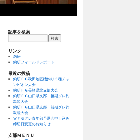
記事を検索
リンク
釣研
釣研フィールドレポート
最近の投稿
釣研ＦＧ秋田地区磯釣り３種チャ
ンピオン大会
釣研ＦＧ長崎県北支部大会
釣研ＦＧ山口県支部 後期グレ釣
親睦大会
釣研ＦＧ山口県支部 前期グレ釣
親睦大会
ＷＦＧグレ青年部予選会申し込み
締切日変更のお知らせ
支部ＭＥＮＵ