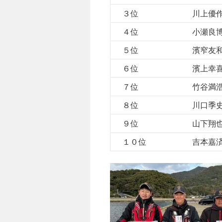
３位
川上優
４位
小瀬良
５位
濱窄友
６位
濱上幸
７位
竹谷満
８位
川口季
９位
山下翔
１０位
吉本嘉