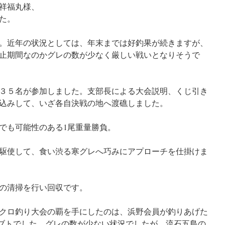
祥福丸様、
た。
。近年の状況としては、年末までは好釣果が続きますが、
止期間なのかグレの数が少なく厳しい戦いとなりそうで
３５名が参加しました。支部長による大会説明、くじ引き
込みして、いざ各自決戦の地へ渡礁しました。
でも可能性のある1尾重量勝負。
駆使して、食い渋る寒グレへ巧みにアプローチを仕掛けま
場の清掃を行い回収です。
クロ釣り大会の覇を手にしたのは、浜野会員が釣りあげた
クチブトでした。グレの数が少ない状況でしたが、流石五島の