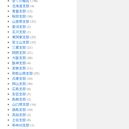
全ての報告
(738)
北海道支部
(4)
青森支部
(12)
秋田支部
(30)
山形県支部
(23)
新潟支部
(2)
石川支部
(1)
東関東支部
(25)
富士山支部
(15)
三重支部
(21)
関西支部
(21)
大阪支部
(28)
阪神支部
(4)
若狭支部
(11)
和歌山県支部
(25)
兵庫支部
(10)
岡山支部
(30)
広島支部
(6)
安芸支部
(5)
島根支部
(2)
山口県支部
(14)
徳島支部
(10)
高知支部
(2)
土佐支部
(8)
和布刈支部
(1)