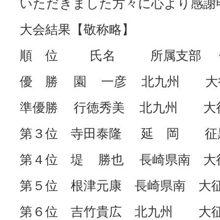
いただきました方々に心より感謝
大会結果【敬称略】
順 位 氏名 所属支部 
優 勝 園 一彦 北九州 大征
準優勝 行徳秀美 北九州 大
第３位 寺田泰隆 延 岡 征黒
第４位 堤 勝也 長崎県南 大征
第５位 根津元康 長崎県南 大
第６位 吉竹貴広 北九州 大