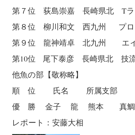
第７位 荻島崇嘉 長崎県北 T
第８位 柳川和文 西九州 プロ
第９位 龍神靖卓 北九州 エイ
第10位 尾下泰彦 長崎県北 技流
他魚の部【敬称略】
順 位 氏名 所属支部
優 勝 金子 龍 熊本 真鯛
レポート：安藤大相