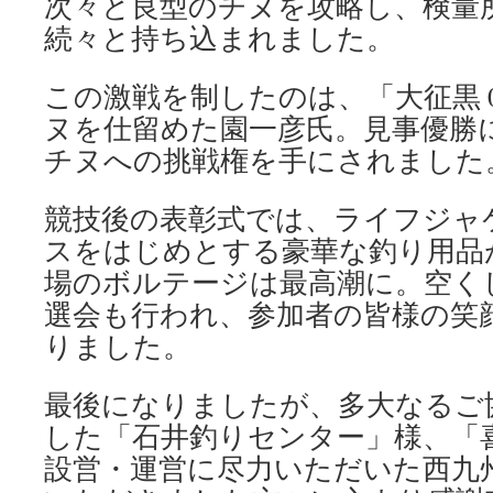
次々と良型のチヌを攻略し、検量
続々と持ち込まれました。
この激戦を制したのは、「大征黒 
ヌを仕留めた園一彦氏。見事優勝に
チヌへの挑戦権を手にされました
競技後の表彰式では、ライフジャ
スをはじめとする豪華な釣り用品
場のボルテージは最高潮に。空く
選会も行われ、参加者の皆様の笑
りました。
最後になりましたが、多大なるご
した「石井釣りセンター」様、「
設営・運営に尽力いただいた西九