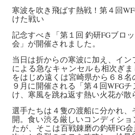
寒波を吹き飛ばす熱戦！第４回W
けた戦い
記念すべき「第１回 釣研FGブロ
会」が開催されました。
当日は折からの寒波に加え、イン
による急なキャンセルも相次ぎま
をはじめ遠くは宮崎県から６８名
９月に開催される「第４回WFGチ
け、寒風を跳ね返す熱い火花が散
選手たちは４隻の渡船に分かれ、
開。食い渋る厳しいコンディショ
たが、そこは百戦錬磨の釣研FG