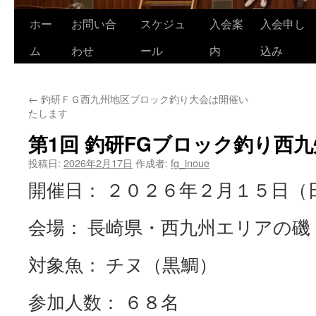
ホー
お問い合
スケジュ
入会案
入会申し
コ
ム
わせ
ール
内
込み
ン
テ
←
釣研ＦＧ西九州地区ブロック釣り大会は開催い
ン
たします
ツ
第1回 釣研FGブロック釣り西
へ
投稿日:
2026年2月17日
作成者:
fg_inoue
ス
開催日： ２０２６年２月１５日（
キ
会場： 長崎県・西九州エリアの磯
ッ
対象魚： チヌ（黒鯛）
プ
参加人数： ６８名