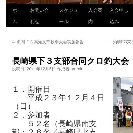
ホー
お問い合
スケジュ
入会案
入会申し
コ
ム
わせ
ール
内
込み
ン
テ
←
釣研ＦＧ高知支部秋季大会実施報告
「釣研FG東
ン
ツ
長崎県下３支部合同クロ釣大会
へ
投稿日:
2011年12月5日
作成者:
admin
ス
１．開催日
キ
平成２３年１２月４日
ッ
（日）
プ
２．参加者
５２名（長崎県南支
部：２６名／長崎県北支