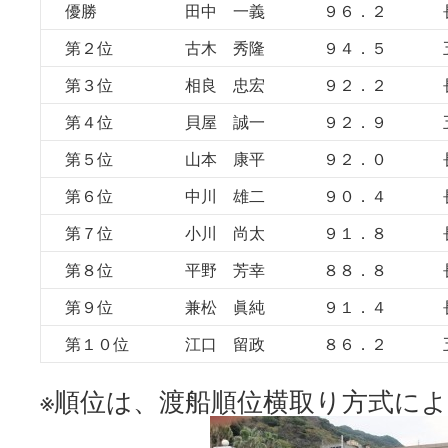
優勝
田中 一義
９６．２
第２位
古木 秀隆
９４．５
第３位
相良 忠宏
９２．２
第４位
貝屋 誠一
９２．９
第５位
山本 康平
９２．０
第６位
中川 雄二
９０．４
第７位
小川 尚太
９１．８
第８位
平野 芳幸
８８．８
第９位
兼松 眞純
９１．４
第１０位
江口 留政
８６．２
※順位は、渡船順位横取り方式に