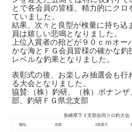
とで各会員の皆様、精力的にクロ
ていました。
結果、次々と良型が検量に持ち込
員は嬉しい悲鳴となりました。
上位入賞者の殆どが９０ｃｍオー
かな海とＦＧ会員皆様の確かな釣
レベルな釣果となりました。
表彰式の後、お楽しみ抽選会も行
る大会となりました。
協賛:（株）釣研、（株）ボナンザ
部、釣研ＦＧ県北支部
長崎県下３支部合同クロ釣大会
順位
名前
2匹長寸