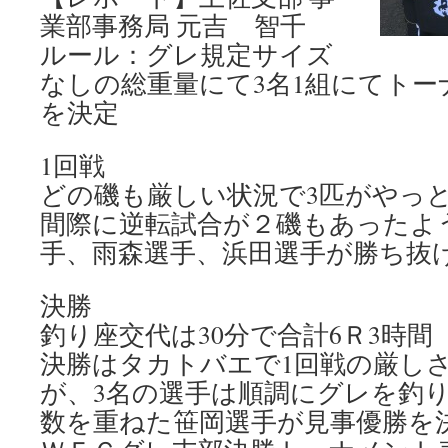
業部事務局 元吉 智千
ルール：グレ規定サイズ
なしの総重量にて3名1組にてトー
を決定
1回戦
どの磯も厳しい状況で3匹がやっ
間際に逆転試合が２磯もあったよ
手、雨森選手、浜田選手が勝ち抜
決勝
釣り座交代は30分で合計6Ｒ3時間
決勝はタカトバエで1回戦の厳し
が、3名の選手は順調にグレを釣
数を重ねた笹岡選手が見事優勝を