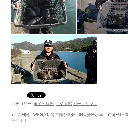
カテゴリー:
全ての報告
,
土佐支部
パーマリンク
←
第24回 WFGグレ青年部予選会 IN大分米水津
釣研FG三
開催！！