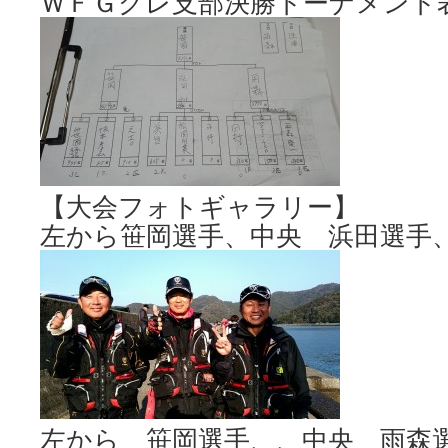
ＷＦＧグレ支部決勝トーナメント
【大会フォトギャラリー】
左から笹岡選手、中央 浜田選手
左から 笹岡選手、、中央 雨森