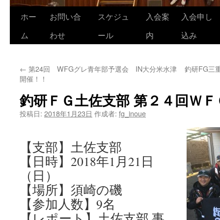
ホー
お問い合
スケジュ
入会案
入会申し
コ
ム
わせ
ール
内
込み
ン
テ
←
第24回 WFGグレ青年部予選会 IN大分米水津
釣研FG三
ン
開催！！
ツ
釣研ＦＧ土佐支部 第２４回ＷＦ
へ
投稿日:
2018年1月23日
作成者:
fg_inoue
ス
【支部】土佐支部
キ
【日時】2018年1月21日
ッ
（日）
プ
【場所】須崎の磯
【参加人数】9名
【レポート】土佐支部 事