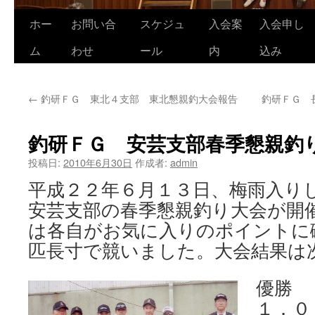
ホー
お問い合
スケジュ
入会案
入会申し
コ
ム
わせ
ール
内
込み
ン
テ
←
釣研ＦＧ 東北４支部 東北懇親釣大会報告
釣研ＦＧ 
ン
ツ
釣研ＦＧ 安芸支部春季懇親釣
へ
投稿日:
2010年6月30日
作成者:
admin
ス
平成２２年６月１３日、梅雨入り
安芸支部の春季懇親釣り大会が開
キ
は各自がお気に入りのポイントに
ッ
匹長寸で競いました。大会結果は
プ
優勝
１．０