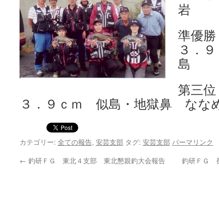
岩 
準優勝
３．９
島 
第三位
３．９ｃｍ 似島・地獄鼻 なな
カテゴリー:
全ての報告
,
安芸支部
タグ:
安芸支部
パーマリンク
←
釣研ＦＧ 東北４支部 東北懇親釣大会報告
釣研ＦＧ 