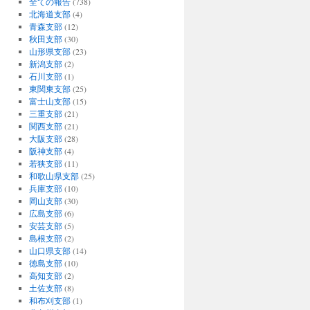
全ての報告
(738)
北海道支部
(4)
青森支部
(12)
秋田支部
(30)
山形県支部
(23)
新潟支部
(2)
石川支部
(1)
東関東支部
(25)
富士山支部
(15)
三重支部
(21)
関西支部
(21)
大阪支部
(28)
阪神支部
(4)
若狭支部
(11)
和歌山県支部
(25)
兵庫支部
(10)
岡山支部
(30)
広島支部
(6)
安芸支部
(5)
島根支部
(2)
山口県支部
(14)
徳島支部
(10)
高知支部
(2)
土佐支部
(8)
和布刈支部
(1)