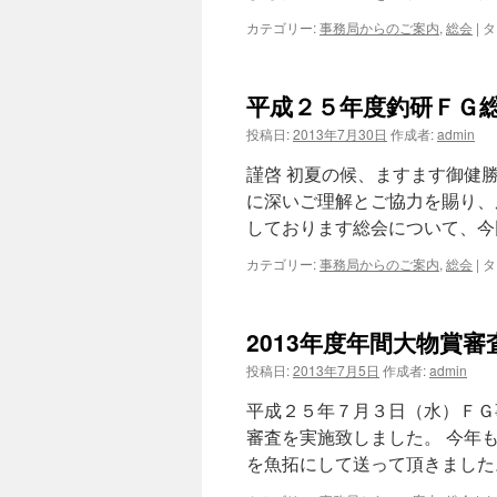
カテゴリー:
事務局からのご案内
,
総会
|
タ
平成２５年度釣研ＦＧ
投稿日:
2013年7月30日
作成者:
admin
謹啓 初夏の候、ますます御健
に深いご理解とご協力を賜り、
しております総会について、今
カテゴリー:
事務局からのご案内
,
総会
|
タ
2013年度年間大物賞審
投稿日:
2013年7月5日
作成者:
admin
平成２５年７月３日（水）ＦＧ
審査を実施致しました。 今年
を魚拓にして送って頂きました