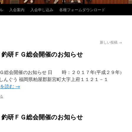
ル
入会案内
入会申し込み
各種フォームダウンロード
新しい投稿
→
）釣研ＦＧ総会開催のお知らせ
Ｇ総会開催のお知らせ 日 時：２０１７年(平成２９年)
あしんぐう 福岡県粕屋郡新宮町大字上府１１２１－１
きを読む
→
る
）釣研ＦＧ総会開催のお知らせ