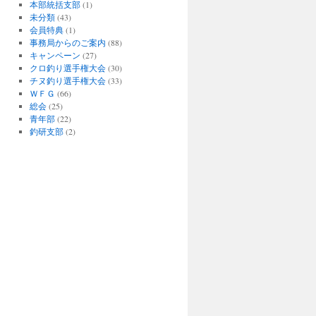
本部統括支部
(1)
未分類
(43)
会員特典
(1)
事務局からのご案内
(88)
キャンペーン
(27)
クロ釣り選手権大会
(30)
チヌ釣り選手権大会
(33)
ＷＦＧ
(66)
総会
(25)
青年部
(22)
釣研支部
(2)