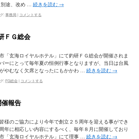
は別途、改め …
続きを読む
→
グ:
事務局
|
コメントする
釣研ＦＧ総会
市「玄海ロイヤルホテル」にて釣研ＦＧ総会が開催されま
バーにとって毎年夏の恒例行事となりますが、当日は台風
がやむなく欠席となったにもかかわ …
続きを読む
→
グ:
FG総会
|
コメントする
開催報告
皆様のご協力により今年で創立２５周年を迎える事ができ
周年に相応しい内容にするべく、毎年８月に開催しており
市「玄海ロイヤルホテル」にて理事 …
続きを読む
→