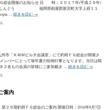
Ｇ総会開催のお知らせ 日 時：２０１７年(平成２９年)
そぴあしんぐう 福岡県粕屋郡新宮町大字上府１１
pia …
続きを読む
→
る
九州市「ＫＭＭビル大会議室」にて釣研ＦＧ総会が開催さ
メンバーにとって毎年夏の恒例行事となります。当日は晴
８２名もの会員の皆様にご参加戴き …
続きを読む
→
る
ご案内
 第２９期釣研ＦＧ総会のご案内 開催日時：2016年8月7日