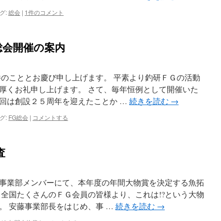
グ:
総会
|
1件のコメント
総会開催の案内
勝のこととお慶び申し上げます。 平素より釣研ＦＧの活動
厚くお礼申し上げます。 さて、毎年恒例として開催いた
回は創設２５周年を迎えたことか …
続きを読む
→
グ:
FG総会
|
コメントする
査
事業部メンバーにて、本年度の年間大物賞を決定する魚拓
も全国たくさんのＦＧ会員の皆様より、これは!?という大物
。 安藤事業部長をはじめ、事 …
続きを読む
→