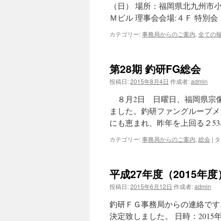
（日） 場所：福岡県北九州市小倉
Ｍビル 理事会会場:４Ｆ 特別会
カテゴリー:
事務局からのご案内
,
全ての
第28期 釣研FG総会
投稿日:
2015年8月4日
作成者:
admin
８月2日 日曜日、福岡県宗
ました。釣研ファングループメ
にも恵まれ、昨年を上回る２5
カテゴリー:
事務局からのご案内
,
総会
|
タ
平成27年度（2015年
投稿日:
2015年6月12日
作成者:
admin
釣研ＦＧ事務局からの連絡です。
決定致しました。 日時：201