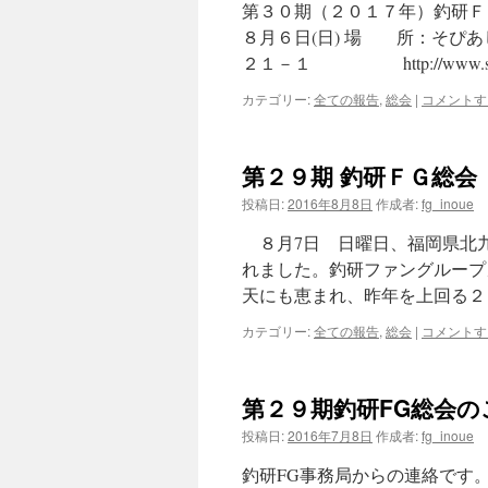
第３０期（２０１７年）釣研Ｆ
８月６日(日) 場 所：
２１－１ http://www.so
カテゴリー:
全ての報告
,
総会
|
コメントす
第２９期 釣研ＦＧ総会
投稿日:
2016年8月8日
作成者:
fg_inoue
８月7日 日曜日、福岡県北
れました。釣研ファングループ
天にも恵まれ、昨年を上回る２
カテゴリー:
全ての報告
,
総会
|
コメントす
第２９期釣研FG総会の
投稿日:
2016年7月8日
作成者:
fg_inoue
釣研FG事務局からの連絡です。