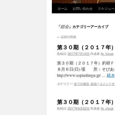
ホーム
お問い合わせ
スケジュー
コ
ン
総会
「
」カテゴリーアーカイブ
テ
←
以前の投稿
ン
第３０期（２０１７年
ツ
投稿日:
2017年7月10日
作成者:
fg_inoue
へ
第３０期（２０１７年）釣研Ｆ
ス
８月６日(日) 場 所：そぴ
http://www.sopiashingu.jp/ …
続
キ
カテゴリー:
全ての報告
,
総会
|
コメントす
ッ
プ
第３０期（２０１７年
投稿日:
2017年6月22日
作成者:
fg_inoue