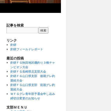
記事を検索
リンク
釣研
釣研フィールドレポート
最近の投稿
釣研ＦＧ秋田地区磯釣り３種チャ
ンピオン大会
釣研ＦＧ長崎県北支部大会
釣研ＦＧ山口県支部 後期グレ釣
親睦大会
釣研ＦＧ山口県支部 前期グレ釣
親睦大会
ＷＦＧグレ青年部予選会申し込み
締切日変更のお知らせ
支部ＭＥＮＵ