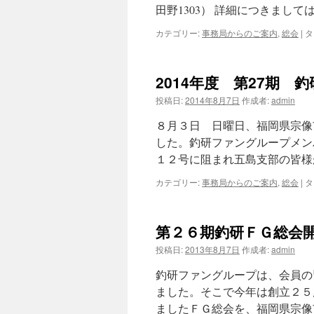
田野1303） 詳細につきまして
カテゴリー:
事務局からのご案内
,
総会
|
タ
2014年度 第27期 
投稿日:
2014年8月7日
作成者:
admin
８月３日 日曜日、福岡県宗像
した。釣研ファングループメン
１２号に阻まれ五島支部の皆様
カテゴリー:
事務局からのご案内
,
総会
|
タ
第２６期釣研ＦＧ総会
投稿日:
2013年8月7日
作成者:
admin
釣研ファングループは、会員の
ました。そこで今年は創立２５
ましたＦＧ総会を、福岡県宗像