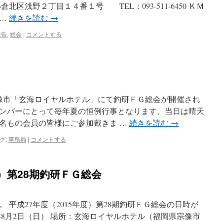
北区浅野２丁目１４番１号 TEL：093-511-6450 ＫＭ
 …
続きを読む
→
報告
,
総会
|
コメントする
像市「玄海ロイヤルホテル」にて釣研ＦＧ総会が開催され
ンバーにとって毎年夏の恒例行事となります。当日は晴天
3名もの会員の皆様にご参加戴きま …
続きを読む
→
グ:
事務局
|
コメントする
度）第28期釣研ＦＧ総会
 平成27年度（2015年度）第28期釣研ＦＧ総会の日時が
5年8月2日（日） 場所：玄海ロイヤルホテル（福岡県宗像市