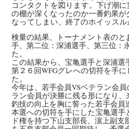
コンタクトを図ります。下げ潮に
の棚が深くなったのか一番釣果が
なってしまい、終了のホイッスル
検量の結果、トーナメント表のと
手、第二位：深浦選手、第三位：
た。
この結果から、宝亀選手と深浦選
第２６回WFGグレへの切符を手
た。
今年は、若手会員VSベテラン会
ラン会員が決勝に残る形になり、
釣技の向上を胸に誓った若手会員
本選への切符を手にした宝亀選手
ド権を持つ下山支部長、濵上副支部
を五島支部会員一同期待し、予選