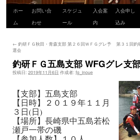
ホー
お問い合
スケジュ
入会案
入会申し
コ
ム
わせ
ール
内
込み
ン
テ
←
釣研ＦＧ秋田・青森支部 第２６回ＷＦＧグレ予
第３１回釣
ン
選会
ツ
釣研ＦＧ五島支部 WFGグレ支
へ
投稿日:
2019年11月6日
作成者:
fg_inoue
ス
【支部】五島支部
キ
【日時】２０１９年１１月
ッ
３日(日)
プ
【場所】長崎県中五島若松
瀬戸一帯の磯
【参加人数】１０人