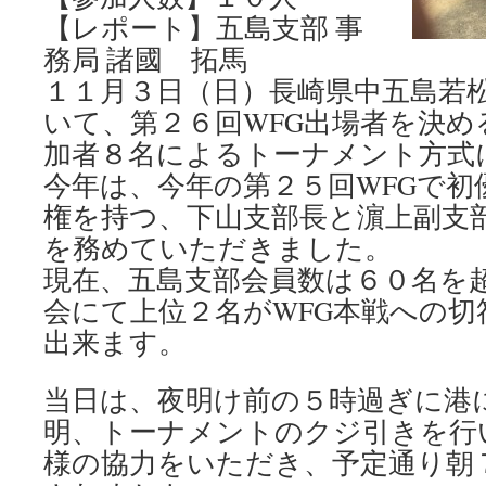
【レポート】五島支部 事
務局 諸國 拓馬
１１月３日（日）長崎県中五島若
いて、第２６回WFG出場者を決め
加者８名によるトーナメント方式
今年は、今年の第２５回WFGで初
権を持つ、下山支部長と濵上副支
を務めていただきました。
現在、五島支部会員数は６０名を
会にて上位２名がWFG本戦への
出来ます。
当日は、夜明け前の５時過ぎに港
明、トーナメントのクジ引きを行
様の協力をいただき、予定通り朝