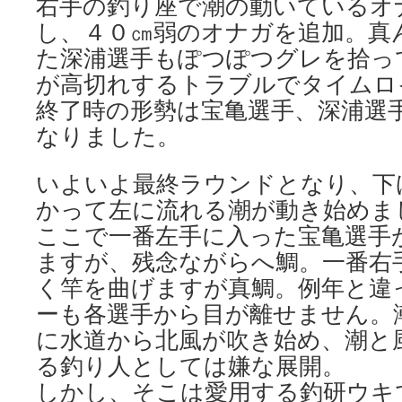
右手の釣り座で潮の動いているオ
し、４０㎝弱のオナガを追加。真
た深浦選手もぽつぽつグレを拾っ
が高切れするトラブルでタイムロ
終了時の形勢は宝亀選手、深浦選
なりました。
いよいよ最終ラウンドとなり、下
かって左に流れる潮が動き始めま
ここで一番左手に入った宝亀選手
ますが、残念ながらへ鯛。一番右
く竿を曲げますが真鯛。例年と違
ーも各選手から目が離せません。
に水道から北風が吹き始め、潮と
る釣り人としては嫌な展開。
しかし、そこは愛用する釣研ウキ