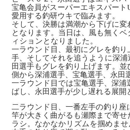
宝亀会員がスーパーエキスパートU
愛用する釣研ウキで臨みます。
そして、決勝は満潮から下げに変
となります。当日は、風も無くベ
ィションとなりました。
一ラウンド目、最初にグレを釣り
手、そしてそれを追うように深浦
田選手もグレを釣り上げます。並
側から深浦選手、宝亀選手、永田
一ラウンド目では宝亀選手、深浦
ばし、永田選手が少し遅れる展開
二ラウンド目、一番左手の釣り座
竿が大きく曲がるも瀬際まで寄せ
ラシ。なかなかリズムを掴めませ