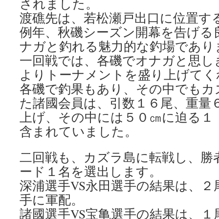
されました。
渡礁先は、若松瀬戸出口に位置す
例年、秋磯シーズン開幕を告げる
ナガと釣れる魅力的な釣場であり
一回戦では、各磯でオナガと思し
よりトーナメントを盛り上げてく
各磯で釣果もあり、その中でもカ
た諸國会員は、引数１６尾、重量
上げ、その中には５０㎝に迫る１
含まれていました。
二回戦も、カズラ島に転戦し、勝
ード１名を選出します。
深浦選手VS永田選手の結果は、２
手に軍配。
諸國選手VS宝亀選手の結果は、１