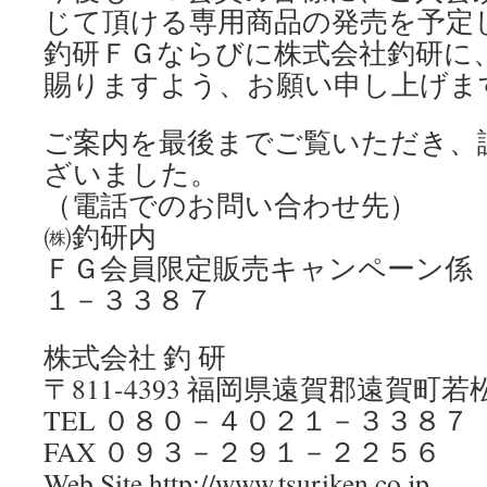
じて頂ける専用商品の発売を予定
釣研ＦＧならびに株式会社釣研に
賜りますよう、お願い申し上げま
ご案内を最後までご覧いただき、
ざいました。
（電話でのお問い合わせ先）
㈱釣研内
ＦＧ会員限定販売キャンペーン
１－３３８７
株式会社 釣 研
〒811-4393 福岡県遠賀郡遠賀町
TEL ０８０－４０２１－３３８７
FAX ０９３－２９１－２２５６
Web Site http://www.tsuriken.co.jp