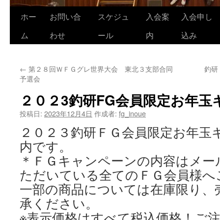
ホー
お問い合
スケジュ
入会案
入会申し
コ
ム
わせ
ール
内
込み
ン
テ
←
第２８回ＷＦＧグレ世界大会 東北３支部合同
釣研
ン
予選会
ツ
２０２3釣研FG会員限定お年玉
へ
投稿日:
2023年12月4日
作成者:
fg_inoue
ス
２０２３釣研ＦＧ会員限定お年玉
内です。
キ
＊ＦＧキャンペーンの内容はメー
ッ
ただいている全てのＦＧ会員様へ
プ
一部の商品については在庫限り、
承ください。
※表示価格はすべて税込価格！ご