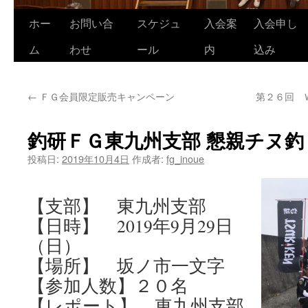
ホー
お問い合
スケジュ
入会案
入会申し
コ
ム
わせ
ール
内
込み
ン
テ
←
ＦＧ会員限定販売キャンペーン
第２６回 
ン
ツ
釣研ＦＧ東九州支部 懇親チヌ釣
へ
投稿日:
2019年10月4日
作成者:
fg_inoue
ス
【支部】 東九州支部
キ
【日時】 2019年9月29日
ッ
（日）
プ
【場所】 坂ノ市一文字
【参加人数】２０名
【レポート】 東九州支部