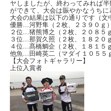
ヤしましたが、終わってみれば半
ができて、大会は賑やかなうちに
大会の結果は以下の通りです（文
優勝…河野隼（２枚、２３９０ｇ
２位…猪熊博之（２枚、２０８５
３位…那賀久照（２枚、１８２０
４位…髙橋鯛企（２枚、１８１５
他魚…田崎英二（マダイ１０５５
【大会フォトギャラリー】
上位入賞者