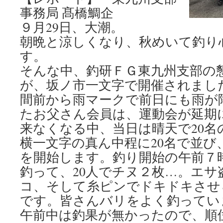
事務局 髙橋鯛企
９月29日、大潮。
朝晩と涼しくなり、秋めいて釣り
す。
そんな中、釣研ＦＧ東九州支部の
が、坂ノ市一文字で開催されまし
間前から雨マークで前日にも雨が
たお父さん会員は、運動会が延期
来なくなる中、当日は晴天で20名
横一文字の真ん中程に20名で並び
を開始します。釣り開始の午前７時
釣って、20人でチヌ２枚…。エ
コ、そして糸ピンでドキドキさせ
です。皆さんバリをよく釣ってい
午前中は釣果が無かったので、順