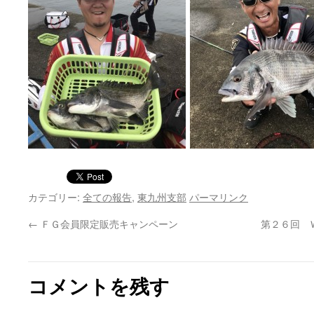
カテゴリー:
全ての報告
,
東九州支部
パーマリンク
←
ＦＧ会員限定販売キャンペーン
第２６回 
コメントを残す