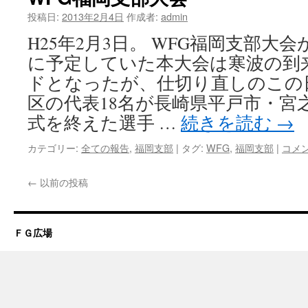
投稿日:
2013年2月4日
作成者:
admin
H25年2月3日。 WFG福岡支部大
に予定していた本大会は寒波の到
ドとなったが、仕切り直しのこの
区の代表18名が長崎県平戸市・宮
式を終えた選手 …
続きを読む
→
カテゴリー:
全ての報告
,
福岡支部
|
タグ:
WFG
,
福岡支部
|
コメ
←
以前の投稿
ＦＧ広場