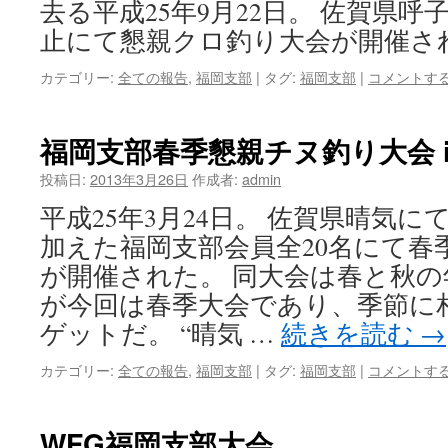
去る平成25年9月22日。 佐賀県
止にて懇親クロ釣り大会が開催さ
カテゴリー:
全ての報告
,
福岡支部
|
タグ:
福岡支部
|
コメントす
福岡支部春季懇親チヌ釣り大会 i
投稿日:
2013年3月26日
作成者:
admin
平成25年3月24日。 佐賀県晴気
加えた福岡支部会員全20名にて春
が開催された。 同大会は春と秋
が今回は春季大会であり、季節に
ゲットだ。 “晴気 …
続きを読む
→
カテゴリー:
全ての報告
,
福岡支部
|
タグ:
福岡支部
|
コメントす
WFG福岡支部大会