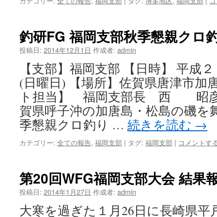
カテゴリー:
全ての報告
,
福岡支部
|
タグ:
博多地区
,
福岡支部
|
コ
釣研FG 福岡支部秋季懇親クロ
投稿日:
2014年12月1日
作成者:
admin
【支部】福岡支部 【日時】 平成
(日曜日) 【場所】佐賀県唐津市加
ト担当】 福岡支部長 西 昭彦 
賀県呼子沖の加唐島・松島の磯を
季懇親クロ釣り …
続きを読む
→
カテゴリー:
全ての報告
,
福岡支部
|
タグ:
福岡支部
|
コメントす
第20回WFG福岡支部大会 結果
投稿日:
2014年1月27日
作成者:
admin
大寒を過ぎた１月26日に長崎県平