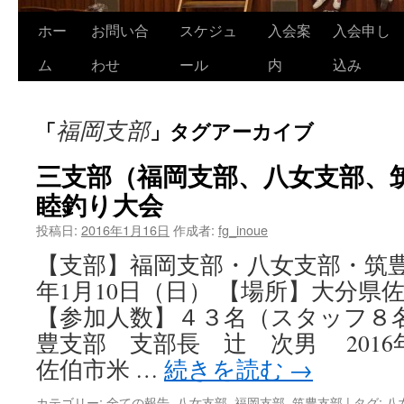
ホー
お問い合
スケジュ
入会案
入会申し
コ
ム
わせ
ール
内
込み
ン
テ
福岡支部
「
」タグアーカイブ
ン
三支部（福岡支部、八女支部、
ツ
睦釣り大会
へ
投稿日:
2016年1月16日
作成者:
fg_inoue
ス
【支部】福岡支部・八女支部・筑豊支
キ
年1月10日（日） 【場所】大分県
ッ
【参加人数】４３名（スタッフ８名
豊支部 支部長 辻 次男 2016
プ
佐伯市米 …
続きを読む
→
カテゴリー:
全ての報告
,
八女支部
,
福岡支部
,
筑豊支部
|
タグ:
八