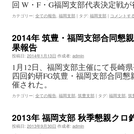
回 W・F・G福岡支部代表決定戦
カテゴリー:
全ての報告
,
福岡支部
|
タグ:
福岡支部
|
コメントす
2014年 筑豊・福岡支部合同懇
果報告
投稿日:
2014年1月13日
作成者:
admin
1月12日、福岡支部主催にて長崎
四回釣研FG筑豊・福岡支部合同懇
催された。
カテゴリー:
全ての報告
,
福岡支部
,
筑豊支部
|
タグ:
福岡支部
,
筑
2013年 福岡支部 秋季懇親クロ
投稿日:
2013年9月30日
作成者:
admin