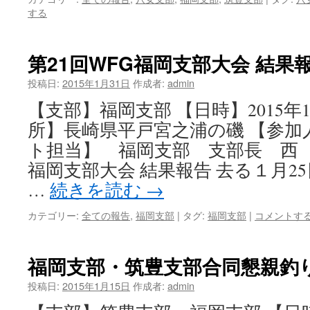
する
第21回WFG福岡支部大会 結果
投稿日:
2015年1月31日
作成者:
admin
【支部】福岡支部 【日時】2015年
所】長崎県平戸宮之浦の磯 【参加人
ト担当】 福岡支部 支部長 西 昭
福岡支部大会 結果報告 去る１月2
…
続きを読む
→
カテゴリー:
全ての報告
,
福岡支部
|
タグ:
福岡支部
|
コメントす
福岡支部・筑豊支部合同懇親釣
投稿日:
2015年1月15日
作成者:
admin