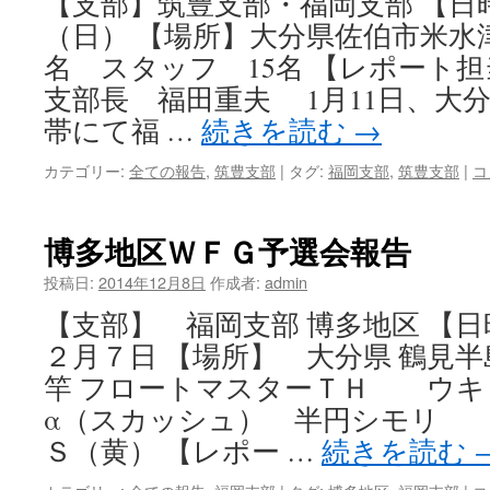
【支部】筑豊支部・福岡支部 【日時】
（日） 【場所】大分県佐伯市米水津
名 スタッフ 15名 【レポート
支部長 福田重夫 1月11日、大
帯にて福 …
続きを読む
→
カテゴリー:
全ての報告
,
筑豊支部
|
タグ:
福岡支部
,
筑豊支部
|
コ
博多地区ＷＦＧ予選会報告
投稿日:
2014年12月8日
作成者:
admin
【支部】 福岡支部 博多地区 【日
２月７日 【場所】 大分県 鶴見半
竿 フロートマスターＴＨ ウキ 
α（スカッシュ） 半円シ
Ｓ（黄） 【レポー …
続きを読む