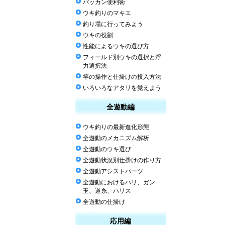
バッカン便利術
ウキ釣りのマキエ
釣り場に行ってみよう
ウキの役割
性能によるウキの選び方
フィールド別ウキの選択と浮
力選択法
竿の操作と仕掛けの投入方法
いろいろなアタリを覚えよう
全遊動編
ウキ釣りの最新進化形態
全遊動のメカニズム解析
全遊動のウキ選び
全遊動状況別仕掛けの作り方
全遊動アシストパーツ
全遊動におけるハリ、ガン
玉、道糸、ハリス
全遊動の仕掛け
応用編