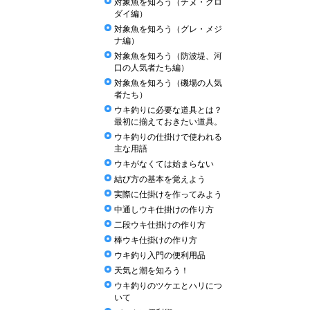
対象魚を知ろう（チヌ・クロ
ダイ編）
対象魚を知ろう（グレ・メジ
ナ編）
対象魚を知ろう（防波堤、河
口の人気者たち編）
対象魚を知ろう（磯場の人気
者たち）
ウキ釣りに必要な道具とは？
最初に揃えておきたい道具。
ウキ釣りの仕掛けで使われる
主な用語
ウキがなくては始まらない
結び方の基本を覚えよう
実際に仕掛けを作ってみよう
中通しウキ仕掛けの作り方
二段ウキ仕掛けの作り方
棒ウキ仕掛けの作り方
ウキ釣り入門の便利用品
天気と潮を知ろう！
ウキ釣りのツケエとハリにつ
いて